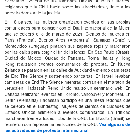
Secretario General de las Naciones Unidas, António Guterres,
exigiendo que la ONU hable sobre las atrocidades y lleve a los
perpetradores ante la justicia.
En 18 países, las mujeres organizaron eventos en sus propias
comunidades para coincidir con el Día Internacional de la Mujer,
que se celebró el 8 de marzo de 2024. Cientos de mujeres en
París (Francia), Buenos Aires (Argentina), Santiago (Chile) y
Montevideo (Uruguay) pintaron sus zapatos rojos y marcharon
por las calles para exigir el fin del silencio. En Sao Paulo (Brasil),
Ciudad de México, Ciudad de Panamá, Roma (Italia) y Hong
Kong realizaron eventos comunitarios de protesta. En Nueva
Zelanda se pararon en las calles de Auckland vistiendo camisetas
de End The Silence y sosteniendo pancartas. En Israel llevaban
camisetas de End The Silence mientras corrían en el maratón de
Jerusalén. Hadassah Reino Unido realizó un seminario web. En
Canadá realizaron eventos en Toronto, Vancouver y Montreal. En
Berlín (Alemania) Hadassah participó en una mesa redonda que
se celebró en el Bundestag. Mujeres de cientos de ciudades de
Estados Unidos asistieron a eventos comunitarios. En Trinidad
marcharon frente a los edificios de la ONU. En Brasilia (Brasil) se
reunieron con representantes locales de la ONU.
Vea algunas de
las actividades de protesta internacional.