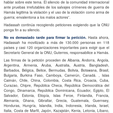
hablar sobre este tema. El silencio de la comunidad internacional
ante pruebas irrefutables de los salvajes crímenes de guerra de
Hamás legitima la violación y el uso de la violación como arma de
guerra; envalentona a los malos actores”.
Hadassah continúa recogiendo peticiones exigiendo que la ONU
ponga fin a su silencio.
No es demasiado tarde para firmar la petición.
Hasta ahora,
Hadassah ha movilizado a más de 130.000 personas en 118
países y casi 120 organizaciones importantes para exigir que el
Secretario General de la ONU, Guterres, responsabilice a Hamás.
Las firmas de la petición proceden de Albania, Andorra, Angola,
Argentina, Armenia, Aruba, Australia, Austria, Bangladesh,
Barbados, Bélgica, Belice, Bermudas, Bolivia, Botswana, Brasil,
Bulgaria, Burkina Faso, Camboya, Camerún, Canadá. , Islas
Caimán, Chile, China, Colombia, Costa Rica, Croacia, Cuba,
Curazao, Chipre, República Checa, República Democrática del
Congo, Dinamarca, República Dominicana, Ecuador, Egipto, El
Salvador, Estonia, Etiopía, Islas Feroe, Finlandia, Francia,
Alemania, Ghana, Gibraltar, Grecia, Guatemala, Guernsey,
Honduras, Hungría, Islandia, India, Indonesia, Irlanda, Israel,
Italia, Costa de Marfil, Japón, Kazajstán, Kenia, Letonia, Líbano,