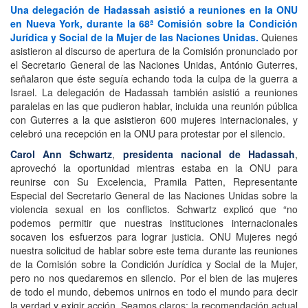
Una delegación de Hadassah asistió a reuniones en la ONU
en Nueva York, durante la 68ª Comisión sobre la Condición
Jurídica y Social de la Mujer de las Naciones Unidas.
Quienes
asistieron al discurso de apertura de la Comisión pronunciado por
el Secretario General de las Naciones Unidas, António Guterres,
señalaron que éste seguía echando toda la culpa de la guerra a
Israel. La delegación de Hadassah también asistió a reuniones
paralelas en las que pudieron hablar, incluida una reunión pública
con Guterres a la que asistieron 600 mujeres internacionales, y
celebró una recepción en la ONU para protestar por el silencio.
Carol Ann Schwartz
,
presidenta nacional de Hadassah
,
aprovechó la oportunidad mientras estaba en la ONU para
reunirse con Su Excelencia, Pramila Patten, Representante
Especial del Secretario General de las Naciones Unidas sobre la
violencia sexual en los conflictos. Schwartz explicó que “no
podemos permitir que nuestras instituciones internacionales
socaven los esfuerzos para lograr justicia. ONU Mujeres negó
nuestra solicitud de hablar sobre este tema durante las reuniones
de la Comisión sobre la Condición Jurídica y Social de la Mujer,
pero no nos quedaremos en silencio. Por el bien de las mujeres
de todo el mundo, debemos unirnos en todo el mundo para decir
la verdad y exigir acción. Seamos claros: la recomendación actual