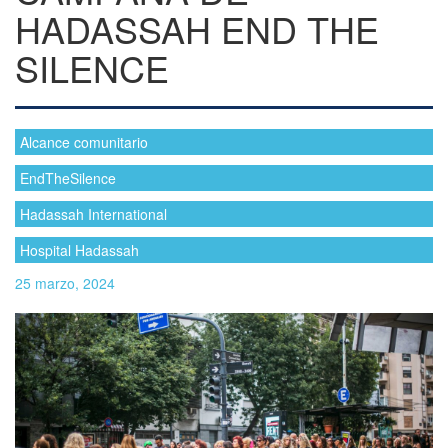
HADASSAH END THE
SILENCE
Alcance comunitario
EndTheSilence
Hadassah International
Hospital Hadassah
25 marzo, 2024