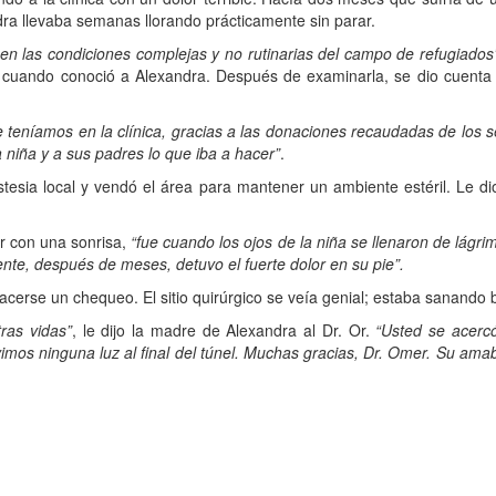
dra llevaba semanas llorando prácticamente sin parar.
en las condiciones complejas y no rutinarias del campo de refugiados
a. cuando conoció a Alexandra. Después de examinarla, se dio cuenta
e teníamos en la clínica, gracias a las donaciones recaudadas de los
a niña y a sus padres lo que iba a hacer”
.
stesia local y vendó el área para mantener un ambiente estéril. Le di
r con una sonrisa,
“fue cuando los ojos de la niña se llenaron de lágri
te, después de meses, detuvo el fuerte dolor en su pie”.
hacerse un chequeo. El sitio quirúrgico se veía genial; estaba sanando 
ras vidas”
, le dijo la madre de Alexandra al Dr. Or.
“Usted se acerc
No vimos ninguna luz al final del túnel. Muchas gracias, Dr. Omer. Su 