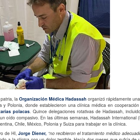
patria, la
Organización Médica Hadassah
organizó rápidamente un
ia y Polonia, donde establecieron una clínica médica en cooperació
tarias polacas
. Quince delegaciones rotativas de Hadassah, inclui
 un oído compasivo. En las últimas semanas, Hadassah International (H
tina, Chile, México, Polonia y Suiza para trabajar en la clínica.
ivo de HI,
Jorge Diener,
“no recibieron el tratamiento médico adecuado 
ndo a la clínica con un dolor terrible. Hacía dos meses que sufría de