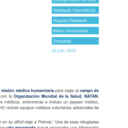
Hadassah International
Hospital Hadassah
Misión Humanitaria
Ortopedia
22 julio, 2022
a
misión médica humanitaria
para viajar al
campo de
n con la
Organización Mundial de la Salud, NATAN.
dos médicos, enfermeras e incluso un payaso médico,
I) reclutó equipos médicos voluntarios adicionales de
en su difícil viaje a Polonia”.
Una de esas refugiadas
 una
uña encarnada
que le provocaba una inflamación