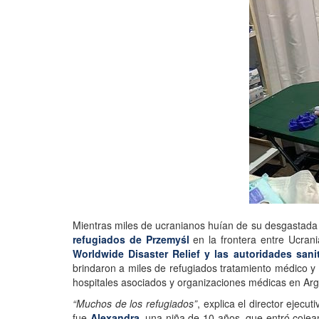
Mientras miles de ucranianos huían de su desgastada 
refugiados de Przemyśl
en la frontera entre Ucran
Worldwide Disaster Relief y las autoridades sani
brindaron a miles de refugiados tratamiento médico y
hospitales asociados y organizaciones médicas en Argen
“Muchos de los refugiados”
, explica el director ejecut
fue
Alexandra
, una niña de 10 años, que entró cojea