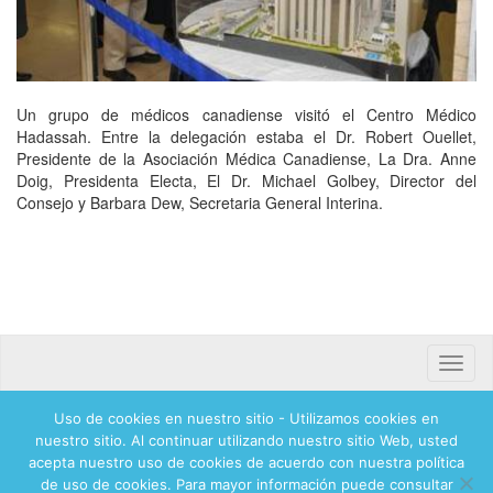
Un grupo de médicos canadiense visitó el Centro Médico
Hadassah. Entre la delegación estaba el Dr. Robert Ouellet,
Presidente de la Asociación Médica Canadiense, La Dra. Anne
Doig, Presidenta Electa, El Dr. Michael Golbey, Director del
Consejo y Barbara Dew, Secretaria General Interina.
Toggle
naviga
Uso de cookies en nuestro sitio - Utilizamos cookies en
Banca mifel 71250 Hadassah Mexico
nuestro sitio. Al continuar utilizando nuestro sitio Web, usted
acepta nuestro uso de cookies de acuerdo con nuestra política
de uso de cookies. Para mayor información puede consultar