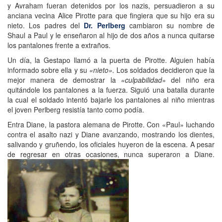
y Avraham fueran detenidos por los nazis, persuadieron a su
anciana vecina Alice Pirotte para que fingiera que su hijo era su
nieto. Los padres del
Dr. Perlberg
cambiaron su nombre de
Shaul a Paul y le enseñaron al hijo de dos años a nunca quitarse
los pantalones frente a extraños.
Un día, la Gestapo llamó a la puerta de Pirotte. Alguien había
informado sobre ella y su
«nieto».
Los soldados decidieron que la
mejor manera de demostrar la
«culpabilidad
» del niño era
quitándole los pantalones a la fuerza. Siguió una batalla durante
la cual el soldado intentó bajarle los pantalones al niño mientras
el joven Perlberg resistía tanto como podía.
Entra Diane, la pastora alemana de Pirotte. Con «Paul» luchando
contra el asalto nazi y Diane avanzando, mostrando los dientes,
salivando y gruñendo, los oficiales huyeron de la escena. A pesar
de regresar en otras ocasiones, nunca superaron a Diane.