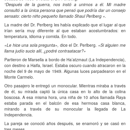
“Después de la guerra, nos instó a unirnos a él. Mi madre
consultó a la única persona que pensó que podría dar un consejo
sensato: cierto niño pequeño llamado Shaul Perlberg «.
La madre del Dr. Perlberg les había explicado que el lugar al que
irían sería muy diferente al que estaban acostumbrados: en
temperatura, idioma y comida. En todo.
«Le hice una sola pregunta»,
dice el Dr. Perlberg.
«Si alguien me
llama judío sucio allí, ¿podré contraatacar?»
Partieron de Marsella a bordo de Ha’atzmaut (La Independencia),
con destino a Haifa, Israel. Estaba oscuro cuando atracaron en la
noche del 9 de mayo de 1949. Algunas luces parpadearon en el
Monte Carmelo.
Otro pasajero le entregó un monocular. Mientras miraba a través
de él, su mirada captó la única casa en lo alto de la colina
boscosa. A esa misma hora, una niña de 10 años llamada Raya
estaba parada en el balcón de esa hermosa casa blanca,
mirando a través de su monocular la llegada de La
Independencia.
La pareja se conoció años después, se enamoró y se casó en
tres meses.