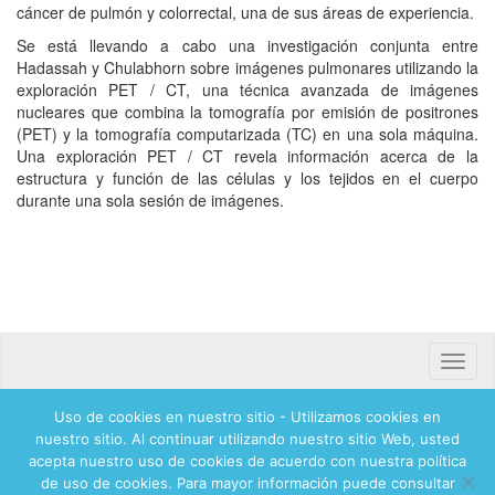
cáncer de pulmón y colorrectal, una de sus áreas de experiencia.
Se está llevando a cabo una investigación conjunta entre
Hadassah y Chulabhorn sobre imágenes pulmonares utilizando la
exploración PET / CT, una técnica avanzada de imágenes
nucleares que combina la tomografía por emisión de positrones
(PET) y la tomografía computarizada (TC) en una sola máquina.
Una exploración PET / CT revela información acerca de la
estructura y función de las células y los tejidos en el cuerpo
durante una sola sesión de imágenes.
Toggle
naviga
Uso de cookies en nuestro sitio - Utilizamos cookies en
Banca mifel 71250 Hadassah Mexico
nuestro sitio. Al continuar utilizando nuestro sitio Web, usted
acepta nuestro uso de cookies de acuerdo con nuestra política
de uso de cookies. Para mayor información puede consultar