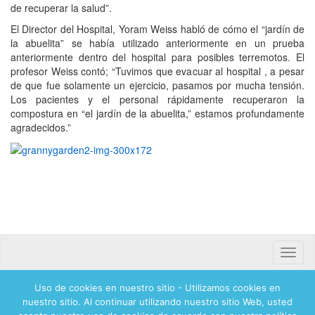
de recuperar la salud”.
El Director del Hospital, Yoram Weiss habló de cómo el “jardín de
la abuelita” se había utilizado anteriormente en un prueba
anteriormente dentro del hospital para posibles terremotos. El
profesor Weiss contó; “Tuvimos que evacuar al hospital , a pesar
de que fue solamente un ejercicio, pasamos por mucha tensión.
Los pacientes y el personal rápidamente recuperaron la
compostura en “el jardín de la abuelita,” estamos profundamente
agradecidos.”
Toggle
naviga
Uso de cookies en nuestro sitio - Utilizamos cookies en
Banca mifel 71250 Hadassah Mexico
nuestro sitio. Al continuar utilizando nuestro sitio Web, usted