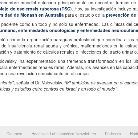
e renombre mundial enfocado principalmente en encontrar formas d
lejo de esclerosis tuberosa (TSC)
. Hoy, su investigación incluye 
sidad de Monash en Australia
para el estudio de la
prevención de 
l paciente como un todo y no solo su enfermedad. Las clínicas del c
urinario, enfermedades oncológicas y enfermedades neurocutáneas
ctúa como la organización paraguas profesional que coordina a los 
de insuficiencia renal aguda y crónica, malformaciones en la estruc
ción y tratamiento de cálculos renales e infecciones del tracto urinari
 Volovelsky, ha experimentado una tremenda transformación en los
 para enfermedades renales raras. Además, los avances en las capac
eando una revolución emocionante en el campo.
miento
”, señala el Dr. Volovelsky. “
Mi ambición es avanzar en el campo d
nicas y estudios entre centros en Israel y en todo el mundo”.
Contacto
Hadassah Latinoamérica Newsletters
Podcasts
Hada