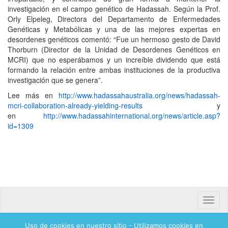
investigación en el campo genético de Hadassah. Según la Prof.
Orly Elpeleg, Directora del Departamento de Enfermedades
Genéticas y Metabólicas y una de las mejores expertas en
desordenes genéticos comentó: “Fue un hermoso gesto de David
Thorburn (Director de la Unidad de Desordenes Genéticos en
MCRI) que no esperábamos y un increíble dividendo que está
formando la relación entre ambas instituciones de la productiva
investigación que se genera”.
Lee más en
http://www.hadassahaustralia.org/news/hadassah-
mcri-collaboration-already-yielding-results
y
en
http://www.hadassahinternational.org/news/article.asp?
id=1309
Toggle
naviga
Uso de cookies en nuestro sitio - Utilizamos cookies en
Banca mifel 71250 Hadassah Mexico