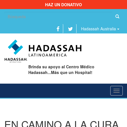
HAZ UN DONATIVO
Bu
Hadassah Australia
Brinda su apoyo al Centro Médico
Hadassah...Más que un Hospital!
Toggl
navig
EN CAMINO A LA CURA