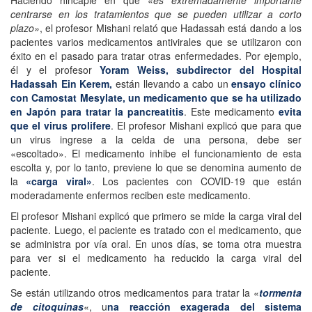
Haciendo hincapié en que «
es extremadamente importante
centrarse en los tratamientos que se pueden utilizar a corto
plazo»
, el profesor Mishani relató que Hadassah está dando a los
pacientes varios medicamentos antivirales que se utilizaron con
éxito en el pasado para tratar otras enfermedades. Por ejemplo,
él y el profesor
Yoram Weiss, subdirector del Hospital
Hadassah Ein Kerem,
están llevando a cabo un
ensayo clínico
con Camostat Mesylate, un medicamento que se ha utilizado
en Japón para tratar la pancreatitis
. Este medicamento
evita
que el virus prolifere
. El profesor Mishani explicó que para que
un virus ingrese a la celda de una persona, debe ser
«escoltado». El medicamento inhibe el funcionamiento de esta
escolta y, por lo tanto, previene lo que se denomina aumento de
la
«carga viral»
. Los pacientes con COVID-19 que están
moderadamente enfermos reciben este medicamento.
El profesor Mishani explicó que primero se mide la carga viral del
paciente. Luego, el paciente es tratado con el medicamento, que
se administra por vía oral. En unos días, se toma otra muestra
para ver si el medicamento ha reducido la carga viral del
paciente.
Se están utilizando otros medicamentos para tratar la «
tormenta
de citoquinas
«, u
na reacción exagerada del sistema