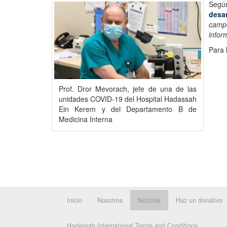
Según
desar
campo
infor
Para 
Prof. Dror Mevorach, jefe de una de las
unidades COVID-19 del Hospital Hadassah
Ein Kerem y del Departamento B de
Medicina Interna
Inicio
Nosotros
Noticias
Haz un donativo
Hadassah International Terms and Conditions