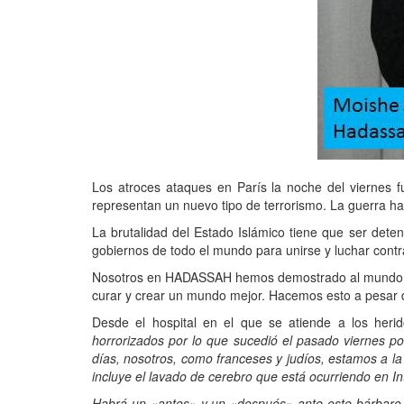
Los atroces ataques en París la noche del viernes 
representan un nuevo tipo de terrorismo. La guerra ha
La brutalidad del Estado Islámico tiene que ser det
gobiernos de todo el mundo para unirse y luchar contra
Nosotros en HADASSAH hemos demostrado al mundo que di
curar y crear un mundo mejor. Hacemos esto a pesar de
Desde el hospital en el que se atiende a los heri
horrorizados por lo que sucedió el pasado viernes po
días, nosotros, como franceses y judíos, estamos a la
incluye el lavado de cerebro que está ocurriendo en I
Habrá un «antes» y un «después» ante este bárbaro e