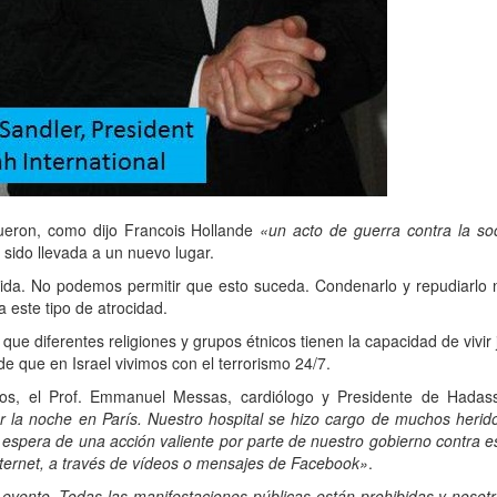
fueron, como dijo Francois Hollande
«un acto de guerra contra la soc
 sido llevada a un nuevo lugar.
enida. No podemos permitir que esto suceda. Condenarlo y repudiarlo 
 este tipo de atrocidad.
ferentes religiones y grupos étnicos tienen la capacidad de vivir ju
 que en Israel vivimos con el terrorismo 24/7.
dos, el Prof. Emmanuel Messas, cardiólogo y Presidente de Hadass
r la noche en París. Nuestro hospital se hizo cargo de muchos herid
 espera de una acción valiente por parte de nuestro gobierno contra e
nternet, a través de vídeos o mensajes de Facebook»
.
vento. Todas las manifestaciones públicas están prohibidas y nosot