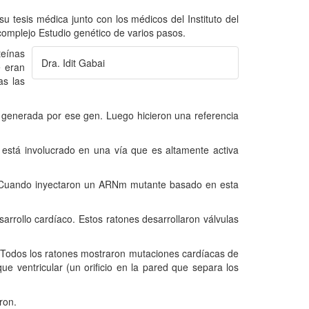
su tesis médica junto con los médicos del Instituto del
 complejo Estudio genético de varios pasos.
teínas
Dra. Idit Gabai
e eran
as las
na generada por ese gen. Luego hicieron una referencia
está involucrado en una vía que es altamente activa
. Cuando inyectaron un ARNm mutante basado en esta
arrollo cardíaco. Estos ratones desarrollaron válvulas
Todos los ratones mostraron mutaciones cardíacas de
ique ventricular (un orificio en la pared que separa los
ron.