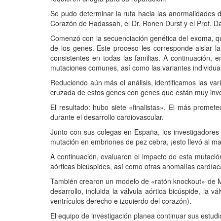
Se pudo determinar la ruta hacia las anormalidades del
Corazón de Hadassah, el Dr. Ronen Durst y el Prof. Dan
Comenzó con la secuenciación genética del exoma, que
de los genes. Este proceso les corresponde aislar 
consistentes en todas las familias. A continuación, e
mutaciones comunes, así como las variantes individua
Reduciendo aún más el análisis, identificamos las var
cruzada de estos genes con genes que están muy invol
El resultado: hubo siete «finalistas». El más prom
durante el desarrollo cardiovascular.
Junto con sus colegas en España, los investigador
mutación en embriones de pez cebra, ¡esto llevó al mal
A continuación, evaluaron el impacto de esta mutación
aórticas bicúspides, así como otras anomalías cardíac
También crearon un modelo de «ratón knockout» de M
desarrollo, incluida la válvula aórtica bicúspide, la v
ventrículos derecho e izquierdo del corazón).
El equipo de investigación planea continuar sus estudio