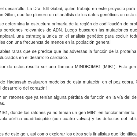
 desarrollo. La Dra. Idit Gabai, quien trabajó en este proyecto para 
 Gilon, que fue pionero en el análisis de los datos genéticos en este
 determina la estructura primaria de la región de codificación de pro
las porciones relevantes de ADN. Luego buscaron las mutaciones qu
mpleará una estrategia única en el análisis genético para excluir tod
les con una frecuencia de menos en la población general.
iables raras que se predice que las adversas la función de la proteí
ucrados en el desarrollo cardíaco.
etedor de estos resultó ser uno llamado MINDBOMB1 (MIB1). Este gen 
es de Hadassah evaluaron modelos de esta mutación en el pez cebra
 desarrollo del corazón!
 en ratones que ya tenían alguna pérdida de función en la vía del des
as.
IB1, donde los ratones ya no tenían un gen MIB1 en funcionamiento. 
álvula aórtica cuadricúspide (con cuatro valvas) y los defectos del tab
s de este gen, así como explorar los otros seis finalistas que identifica