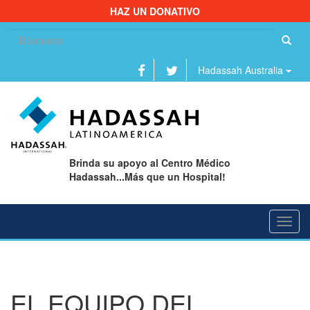
HAZ UN DONATIVO
Bu
Hadassah Australia
Brinda su apoyo al Centro Médico
Hadassah...Más que un Hospital!
Toggl
navig
EL EQUIPO DEL