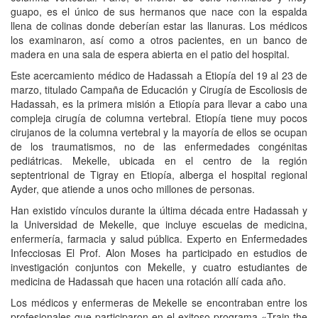
guapo, es el único de sus hermanos que nace con la espalda
llena de colinas donde deberían estar las llanuras. Los médicos
los examinaron, así como a otros pacientes, en un banco de
madera en una sala de espera abierta en el patio del hospital.
Este acercamiento médico de Hadassah a Etiopía del 19 al 23 de
marzo, titulado Campaña de Educación y Cirugía de Escoliosis de
Hadassah, es la primera misión a Etiopía para llevar a cabo una
compleja cirugía de columna vertebral. Etiopía tiene muy pocos
cirujanos de la columna vertebral y la mayoría de ellos se ocupan
de los traumatismos, no de las enfermedades congénitas
pediátricas. Mekelle, ubicada en el centro de la región
septentrional de Tigray en Etiopía, alberga el hospital regional
Ayder, que atiende a unos ocho millones de personas.
Han existido vínculos durante la última década entre Hadassah y
la Universidad de Mekelle, que incluye escuelas de medicina,
enfermería, farmacia y salud pública. Experto en Enfermedades
Infecciosas El Prof. Alon Moses ha participado en estudios de
investigación conjuntos con Mekelle, y cuatro estudiantes de
medicina de Hadassah que hacen una rotación allí cada año.
Los médicos y enfermeras de Mekelle se encontraban entre los
profesionales que participaron en el exitoso programa «Train the