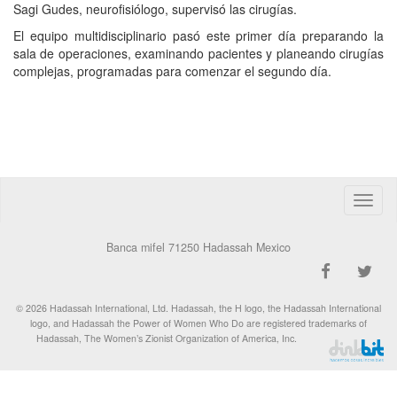
Sagi Gudes, neurofisiólogo, supervisó las cirugías.
El equipo multidisciplinario pasó este primer día preparando la
sala de operaciones, examinando pacientes y planeando cirugías
complejas, programadas para comenzar el segundo día.
Toggle
naviga
Banca mifel 71250 Hadassah Mexico
© 2026 Hadassah International, Ltd. Hadassah, the H logo, the Hadassah International
logo, and Hadassah the Power of Women Who Do are registered trademarks of
Hadassah, The Women’s Zionist Organization of America, Inc.