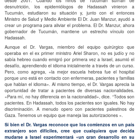
desde 2001. Cuando los niños de Tucumán sufrían de
desnutrición, los epidemiólogos de Hadassah vinieron a
Tucumán, estudiaron su situación y, junto con el entonces
Ministro de Salud y Medio Ambiente El Dr. Juan Manzur, ayudó a
crear un programa para aliviar el problema. El Dr. Manzur, ahora
gobernador de Tucumán, mantiene un estrecho vínculo con
Hadassah.
Aunque el Dr. Vargas, miembro del equipo quirúrgico que
operaba en el ex primer ministro Ariel Sharon, no es judío y no
sabía hebreo cuando emigró por primera vez a Israel, asumió el
desafío, aprendiendo el idioma inicialmente a través de un curso.
Pero, como agrega, «la mejor escuela hebrea fue el hospital
porque uno está en contacto con enfermeras, pacientes y familias
que hablan el idioma». Al mismo tiempo, el Dr. Vargas aprecia la
oportunidad de tratar a pacientes de diversas nacionalidades.
«Para mí, no hay diferencia en la nacionalidad», dice. “Todos son
pacientes. En Hadassah, todos los pacientes son iguales. No hay
discriminación. A menudo opero con pacientes palestinos de
Gaza. Tenemos un equipo que maneja las autorizaciones «.
Si bien el Dr. Vargas reconoce que los comienzos en un país
extranjero son difíciles, cree que cualquiera que decida
mudarse a Israel experimentará «un gran desarrollo en su