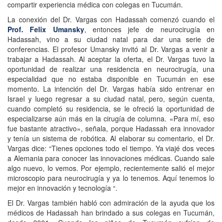
compartir experiencia médica con colegas en Tucumán.
La conexión del Dr. Vargas con Hadassah comenzó cuando el
Prof. Felix Umansky
, entonces jefe de neurocirugía en
Hadassah, vino a su ciudad natal para dar una serie de
conferencias. El profesor Umansky invitó al Dr. Vargas a venir a
trabajar a Hadassah. Al aceptar la oferta, el Dr. Vargas tuvo la
oportunidad de realizar una residencia en neurocirugía, una
especialidad que no estaba disponible en Tucumán en ese
momento. La intención del Dr. Vargas había sido entrenar en
Israel y luego regresar a su ciudad natal, pero, según cuenta,
cuando completó su residencia, se le ofreció la oportunidad de
especializarse aún más en la cirugía de columna. «Para mí, eso
fue bastante atractivo», señala, porque Hadassah era innovador
y tenía un sistema de robótica. Al elaborar su comentario, el Dr.
Vargas dice: “Tienes opciones todo el tiempo. Ya viajé dos veces
a Alemania para conocer las innovaciones médicas. Cuando sale
algo nuevo, lo vemos. Por ejemplo, recientemente salió el mejor
microscopio para neurocirugía y ya lo tenemos. Aquí tenemos lo
mejor en innovación y tecnología “.
El Dr. Vargas también habló con admiración de la ayuda que los
médicos de Hadassah han brindado a sus colegas en Tucumán,