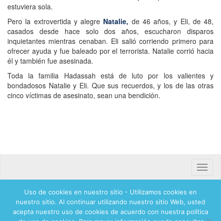
estuviera sola.
Pero la extrovertida y alegre
Natalie,
de 46 años, y Eli, de 48,
casados desde hace solo dos años, escucharon disparos
inquietantes mientras cenaban. Eli salió corriendo primero para
ofrecer ayuda y fue baleado por el terrorista. Natalie corrió hacia
él y también fue asesinada.
Toda la familia Hadassah está de luto por los valientes y
bondadosos Natalie y Eli. Que sus recuerdos, y los de las otras
cinco víctimas de asesinato, sean una bendición.
Toggle
naviga
Uso de cookies en nuestro sitio - Utilizamos cookies en
Banca mifel 71250 Hadassah Mexico
nuestro sitio. Al continuar utilizando nuestro sitio Web, usted
acepta nuestro uso de cookies de acuerdo con nuestra política