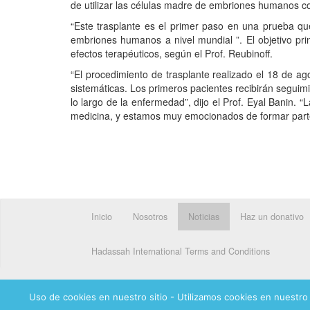
de utilizar las células madre de embriones humanos c
“Este trasplante es el primer paso en una prueba que
embriones humanos a nivel mundial ”. El objetivo pri
efectos terapéuticos, según el Prof. Reubinoff.
“El procedimiento de trasplante realizado el 18 de ago
sistemáticas. Los primeros pacientes recibirán seguimi
lo largo de la enfermedad”, dijo el Prof. Eyal Banin.
medicina, y estamos muy emocionados de formar parte 
Inicio
Nosotros
Noticias
Haz un donativo
Hadassah International Terms and Conditions
Uso de cookies en nuestro sitio - Utilizamos cookies en nuestro 