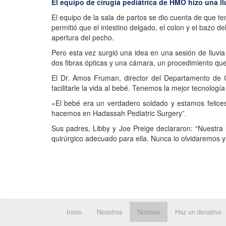
El equipo de cirugía pediátrica de HMO hizo una ll
El equipo de la sala de partos se dio cuenta de que t
permitió que el intestino delgado, el colon y el bazo 
apertura del pecho.
Pero esta vez surgió una idea en una sesión de lluvi
dos fibras ópticas y una cámara, un procedimiento que
El Dr. Amos Fruman, director del Departamento de Ci
facilitarle la vida al bebé. Tenemos la mejor tecnolo
«El bebé era un verdadero soldado y estamos felices 
hacemos en Hadassah Pediatric Surgery”.
Sus padres, Libby y Joe Preige declararon: “Nuestra 
quirúrgico adecuado para ella. Nunca lo olvidaremos y
Inicio
Nosotros
Noticias
Haz un donativo