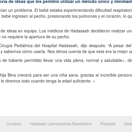
uvia de ideas que les permitió utilizar un método único y mínimam
enían un problema. El bebé estaba experimentando dificultad respirator
del bebé ingresen al pecho, presionando los pulmones y el corazón, lo q
a de ideas en equipo. Los médicos de Hadassah decidieron realizar u
 no requiere la apertura de su pecho.
rugía Pediátrica del Hospital Hadassah, dijo después: “A pesar del
gía y sabemos cómo usarla. Nos dimos cuenta de que esta era la mejor 
de haberle permitido llevar una vida plena, normal y saludable», di
hija Bina crecerá para ser una niña sana, gracias al increíble perso
 le diremos todo cuando tenga la edad suficiente. «
Contacto
Hadassah Latinoamérica Newsletters
Podcasts
Hada