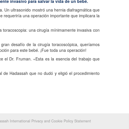
ente invasivo para salvar la vida de un bebé.
ia. Un ultrasonido mostró una hernia diafragmática que
ue requeriría una operación importante que implicara la
na toracoscopia: una cirugía mínimamente invasiva con
 gran desafío de la cirugía toracoscópica, queríamos
opción para este bebé. ¡Fue toda una operación!
ce el Dr. Fruman. «Esta es la esencia del trabajo que
nal de Hadassah que no dudó y eligió el procedimiento
ssah International Privacy and Cookie Policy Statement