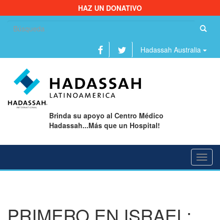
HAZ UN DONATIVO
Bu
Hadassah Australia
Brinda su apoyo al Centro Médico
Hadassah...Más que un Hospital!
Toggl
navig
PRIMERO EN ISRAEL: