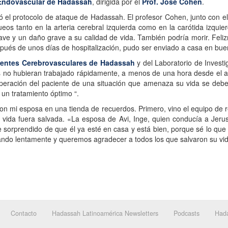
Endovascular de Hadassah
, dirigida por el
Prof. José Cohen
.
ó el protocolo de ataque de Hadassah. El profesor Cohen, junto con el
eos tanto en la arteria cerebral izquierda como en la carótida izquie
ave y un daño grave a su calidad de vida. También podría morir. Feli
spués de unos días de hospitalización, pudo ser enviado a casa en bue
dentes Cerebrovasculares de Hadassah
y del Laboratorio de Invest
os no hubieran trabajado rápidamente, a menos de una hora desde el ac
peración del paciente de una situación que amenaza su vida se debe, e
 un tratamiento óptimo “.
on mi esposa en una tienda de recuerdos. Primero, vino el equipo de
da fuera salvada. «La esposa de Avi, Inge, quien conducía a Jerusal
 sorprendido de que él ya esté en casa y está bien, porque sé lo que 
ndo lentamente y queremos agradecer a todos los que salvaron su vid
Contacto
Hadassah Latinoamérica Newsletters
Podcasts
Hada