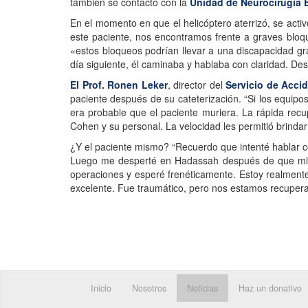
también se contactó con la
Unidad de Neurocirugía 
En el momento en que el helicóptero aterrizó, se activ
este paciente, nos encontramos frente a graves bloqu
«estos bloqueos podrían llevar a una discapacidad gr
día siguiente, él caminaba y hablaba con claridad. De
El Prof. Ronen Leker
, director del
Servicio de Acci
paciente después de su cateterización. “Si los equip
era probable que el paciente muriera. La rápida recu
Cohen y su personal. La velocidad les permitió brindar
¿Y el paciente mismo? “Recuerdo que intenté hablar c
Luego me desperté en Hadassah después de que mi vi
operaciones y esperé frenéticamente. Estoy realmente
excelente. Fue traumático, pero nos estamos recupera
Inicio
Nosotros
Noticias
Haz un donativo