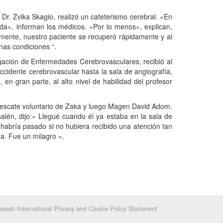
 Dr. Zvika Skagio, realizó un cateterismo cerebral. «En
rda», informan los médicos. «Por lo menos», explican,
zmente, nuestro paciente se recuperó rápidamente y al
nas condiciones “.
igación de Enfermedades Cerebrovasculares, recibió al
cidente cerebrovascular hasta la sala de angiografía,
n gran parte, al alto nivel de habilidad del profesor
 rescate voluntario de Zaka y luego Magen David Adom.
én, dijo:» Llegué cuando él ya estaba en la sala de
habría pasado si no hubiera recibido una atención tan
a. Fue un milagro «.
ssah International Privacy and Cookie Policy Statement