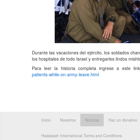
Durante las vacaciones del ejército, los soldados char
los hospitales de todo Israel y entregarles lindos mish
Para leer la historia completa ingrese a este li
patients-while-on-army-leave.html
Inicio
Nosotros
Noticias
Haz un donativo
Hadassah International Terms and Conditions