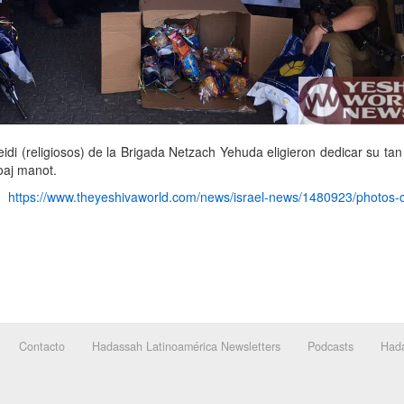
eidi (religiosos) de la Brigada Netzach Yehuda eligieron dedicar su ta
loaj manot.
nk
https://www.theyeshivaworld.com/news/israel-news/1480923/photos-c
Contacto
Hadassah Latinoamérica Newsletters
Podcasts
Hada