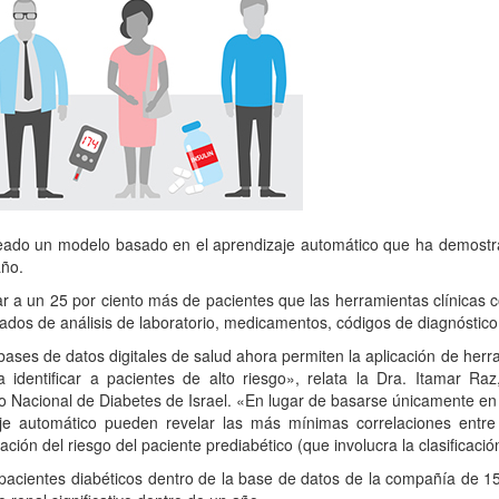
ado un modelo basado en el aprendizaje automático que ha demostrado
año.
car a un 25 por ciento más de pacientes que las herramientas clínica
ados de análisis de laboratorio, medicamentos, códigos de diagnóstico
as bases de datos digitales de salud ahora permiten la aplicación de 
 identificar a pacientes de alto riesgo», relata la Dra. Itamar Ra
o Nacional de Diabetes de Israel. «En lugar de basarse únicamente e
je automático pueden revelar las más mínimas correlaciones entre
ción del riesgo del paciente prediabético (que involucra la clasificaci
pacientes diabéticos dentro de la base de datos de la compañía de 15 