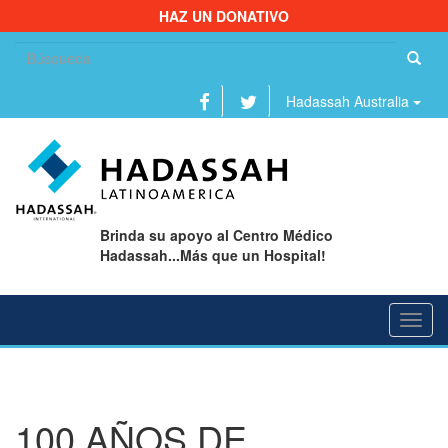
HAZ UN DONATIVO
Bu
Hadassah Australia
Brinda su apoyo al Centro Médico
Hadassah...Más que un Hospital!
Toggl
navig
100 AÑOS DE