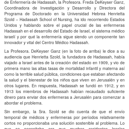
de Enfermería de Hadassah, la Profesora. Freda DeKeyser Ganz,
Coordinadora de Investigación y Desarrollo y Directora del
Programa de Doctorado en la Universidad Hebrea Henrietta
Szold – Hadassah School of Nursing, ha ido recorriendo Estados
Unidos y hablando sobre el papel crucial de las enfermeras
Hadassah en el desarrollo del Estado de Israel, el sistema médico
israelí y por qué la enfermería sigue siendo un componente tan
innovador y vital del Centro Médico Hadassah.
La Profesora. DeKeyser Ganz (en la foto de arriba) le dice a su
audiencia que Henrietta Szold, la fundadora de Hadassah, había
viajado a Israel antes de la creación del estado en 1909, y vio de
primera mano las altas tasas de mortalidad infantil y materna así
como la terrible salud pública, condiciones que estaban afectando
la salud y el bienestar de los niños que viven en Jerusalén y en
otros lugares. En respuesta, Hadassah se fundó en 1912, y en
1913 los miembros de Hadassah habían recaudado suficiente
dinero para enviar dos enfermeras a Jerusalén para comenzar a
abordar el problema.
Sin embargo, la Sra. Szold se dio cuenta de que el envío
temporal de médicos y enfermeras por períodos relativamente
cortos no proporcionaba una solución sostenible al problema. Lo
que se necesitaba era que muchos residentes locales