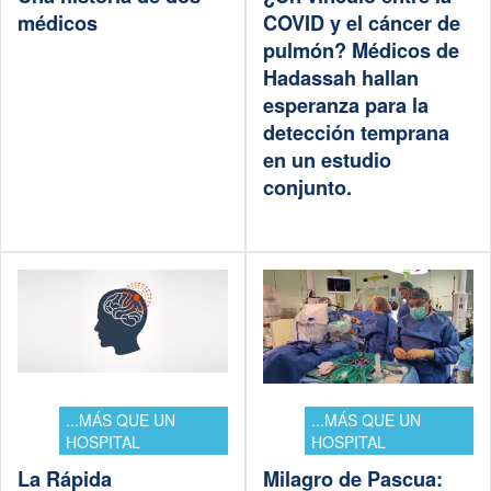
médicos
COVID y el cáncer de
pulmón? Médicos de
Hadassah hallan
esperanza para la
detección temprana
en un estudio
conjunto.
...MÁS QUE UN
...MÁS QUE UN
HOSPITAL
HOSPITAL
La Rápida
Milagro de Pascua: