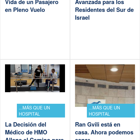
Vida de un Pasajero
Avanzada para los
en Pleno Vuelo
Residentes del Sur de
Israel
...MÁS QUE UN
...MÁS QUE UN
HOSPITAL
HOSPITAL
La Decisión del
Ran Gvili está en
Médico de HMO
casa. Ahora podemos
Allana el Camino para
sanar.