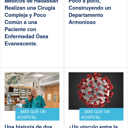
Médicos de Hadassah
Poco a poco,
Realizan una Cirugía
Construyendo un
Compleja y Poco
Departamento
Común a una
Armonioso
Paciente con
Enfermedad Ósea
Evanescente.
...MÁS QUE UN
...MÁS QUE UN
HOSPITAL
HOSPITAL
Una historia de dos
¿Un vínculo entre la