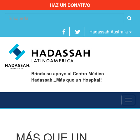
HAZ UN DONATIVO
Bu
Hadassah Australia
Brinda su apoyo al Centro Médico
Hadassah...Más que un Hospital!
Toggl
navig
…MÁS QUE UN