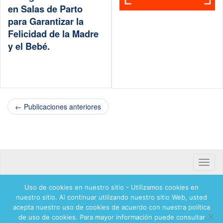
en Salas de Parto
para Garantizar la
Felicidad de la Madre
y el Bebé.
← Publicaciones anteriores
Toggle
naviga
Uso de cookies en nuestro sitio - Utilizamos cookies en
Banca mifel 71250 Hadassah Mexico
nuestro sitio. Al continuar utilizando nuestro sitio Web, usted
acepta nuestro uso de cookies de acuerdo con nuestra política
de uso de cookies. Para mayor información puede consultar
© 2026 Hadassah International, Ltd. Hadassah, the H logo, the Hadassah International