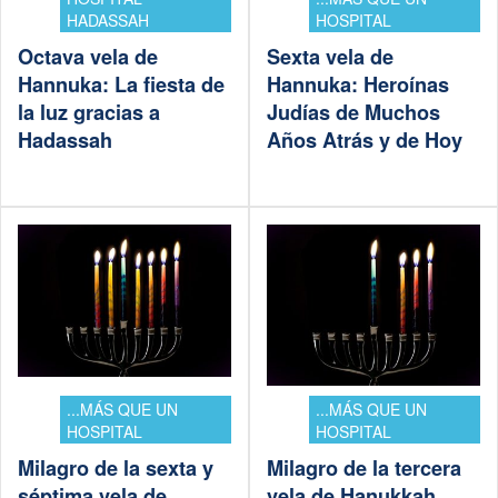
HADASSAH
HOSPITAL
Octava vela de
Sexta vela de
Hannuka: La fiesta de
Hannuka: Heroínas
la luz gracias a
Judías de Muchos
Hadassah
Años Atrás y de Hoy
...MÁS QUE UN
...MÁS QUE UN
HOSPITAL
HOSPITAL
Milagro de la sexta y
Milagro de la tercera
séptima vela de
vela de Hanukkah