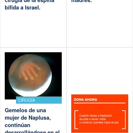
cirugía de la espina
madres.
bífida a Israel.
CIRUGÍA
Gemelos de una
mujer de Naplusa,
continúan
desarrollándose en el