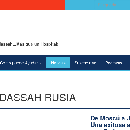
Buscar:
assah...Más que un Hospital!
Como puede Ayudar
Noticias
Suscribirme
Podcasts
DASSAH RUSIA
De Moscú a J
Una exitosa 