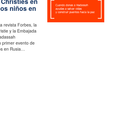
Christies en
los niños en
a revista Forbes, la
istie y la Embajada
Hadassah
u primer evento de
os en Rusia…