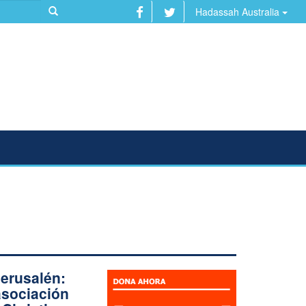
Hadassah Australia
erusalén:
asociación