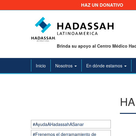
HAZ UN DONATIVO
Brinda su apoyo al Centro Médico Had
Inicio
Nosotros
En dónde estamos
HA
#AyudaAHadassahASanar
#Frenemos el derramamiento de