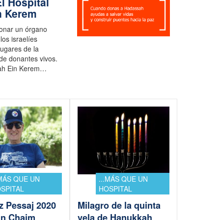
l Hospital
n Kerem
donar un órgano
los israelíes
lugares de la
 de donantes vivos.
sah Ein Kerem…
.MÁS QUE UN
...MÁS QUE UN
SPITAL
HOSPITAL
z Pessaj 2020
Milagro de la quinta
lan Chaim
vela de Hanukkah