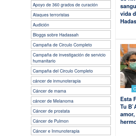
Apoyo de 360 grados de curación
sanguí
vida 
Ataques terroristas
Hada
Audición
Bloggs sobre Hadassah
Campaña de Circulo Completo
Campaña de investigación de servicio
humanitario
Campaña del Circulo Completo
cáncer de inmunoterapia
C
Cáncer de mama
Esta F
cáncer de Melanoma
Tu B`A
Cáncer de prostata
amor,
hermo
Cáncer de Pulmon
Cáncer e Inmunoterapia