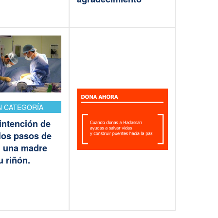
N CATEGORÍA
intención de
 los pasos de
o, una madre
u riñón.