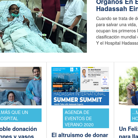
Órganos En E
Hadassah Ei
Cuando se trata de 
para salvar una vida, 
ocupan los primeros 
clasificación mundial
Y el Hospital Hadas
..MÁS QUE UN
AGENDA DE
..
OSPITAL
EVENTOS DE
HO
VERANO 2020
oble donación
Un Feli
El altruismo de donar
ñones y vasos
para I