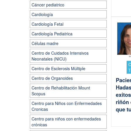
Cáncer pediatrico
Cardiología
Cardiología Fetal
Cardiología Pediatrica
Células madre
Centro de Cuidados Intensivos
Neonatales (NICU)
C
Centro de Esclerosis Múltiple
T
Centro de Organoides
Pacie
Hadas
Centro de Rehabilitación Mount
Scopus
exito
riñón
Centro para Niños con Enfermedades
que tu
Cronicas
Centro para niños con enfermedades
crónicas