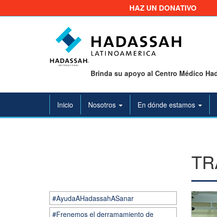
HAZ UN DONATIVO
Brinda su apoyo al Centro Médico Had
Inicio
Nosotros
En dónde estamos
TR
#AyudaAHadassahASanar
#Frenemos el derramamiento de