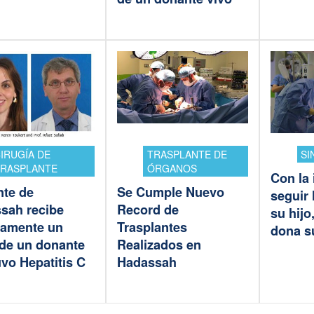
IRUGÍA DE
TRASPLANTE DE
SI
RASPLANTE
ÓRGANOS
Con la 
nte de
Se Cumple Nuevo
seguir
sah recibe
Record de
su hij
samente un
Trasplantes
dona s
 de un donante
Realizados en
vo Hepatitis C
Hadassah