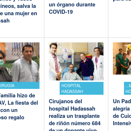
un órgano durante
neos, salva la
COVID-19
de una mujer en
ssah
IRUGÍA
HOSPITAL
..
HADASSAH
HO
amilia hizo de
Cirujanos del
Un Pad
V, La fiesta del
hospital Hadassah
alegría
 con un
realiza un trasplante
de Cui
so regalo
de riñón número 684
Intens
de un donante vivo