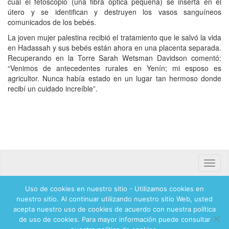
cual el fetoscopio (una fibra óptica pequeña) se inserta en el
útero y se identifican y destruyen los vasos sanguíneos
comunicados de los bebés.
La joven mujer palestina recibió el tratamiento que le salvó la vida
en Hadassah y sus bebés están ahora en una placenta separada.
Recuperando en la Torre Sarah Wetsman Davidson comentó:
“Venimos de antecedentes rurales en Yenín; mi esposo es
agricultor. Nunca había estado en un lugar tan hermoso donde
recibí un cuidado increíble”.
Toggle
naviga
Uso de cookies en nuestro sitio - Utilizamos cookies en
Banca mifel 71250 Hadassah Mexico
nuestro sitio. Al continuar utilizando nuestro sitio Web, usted
acepta nuestro uso de cookies de acuerdo con nuestra política
de uso de cookies. Para mayor información puede consultar
© 2026 Hadassah International, Ltd. Hadassah, the H logo, the Hadassah International