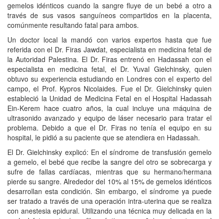
gemelos idénticos cuando la sangre fluye de un bebé a otro a
través de sus vasos sanguíneos compartidos en la placenta,
comúnmente resultando fatal para ambos.
Un doctor local la mandó con varios expertos hasta que fue
referida con el Dr. Firas Jawdat, especialista en medicina fetal de
la Autoridad Palestina. El Dr. Firas entrenó en Hadassah con el
especialista en medicina fetal, el Dr. Yuval Gielchinsky, quien
obtuvo su experiencia estudiando en Londres con el experto del
campo, el Prof. Kypros Nicolaides. Fue el Dr. Gielchinsky quien
estableció la Unidad de Medicina Fetal en el Hospital Hadassah
Ein-Kerem hace cuatro años, la cual incluye una máquina de
ultrasonido avanzado y equipo de láser necesario para tratar el
problema. Debido a que el Dr. Firas no tenía el equipo en su
hospital, le pidió a su paciente que se atendiera en Hadassah.
El Dr. Gielchinsky explicó: En el síndrome de transfusión gemelo
a gemelo, el bebé que recibe la sangre del otro se sobrecarga y
sufre de fallas cardíacas, mientras que su hermano/hermana
pierde su sangre. Alrededor del 10% al 15% de gemelos idénticos
desarrollan esta condición. Sin embargo, el síndrome ya puede
ser tratado a través de una operación intra-uterina que se realiza
con anestesia epidural. Utilizando una técnica muy delicada en la