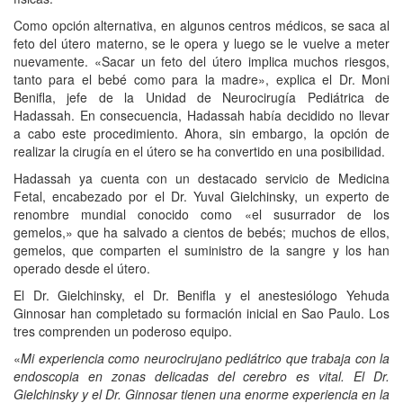
Como opción alternativa, en algunos centros médicos, se saca al
feto del útero materno, se le opera y luego se le vuelve a meter
nuevamente. «Sacar un feto del útero implica muchos riesgos,
tanto para el bebé como para la madre», explica el Dr. Moni
Benifla, jefe de la Unidad de Neurocirugía Pediátrica de
Hadassah. En consecuencia, Hadassah había decidido no llevar
a cabo este procedimiento. Ahora, sin embargo, la opción de
realizar la cirugía en el útero se ha convertido en una posibilidad.
Hadassah ya cuenta con un destacado servicio de Medicina
Fetal, encabezado por el Dr. Yuval Gielchinsky, un experto de
renombre mundial conocido como «el susurrador de los
gemelos,» que ha salvado a cientos de bebés; muchos de ellos,
gemelos, que comparten el suministro de la sangre y los han
operado desde el útero.
El Dr. Gielchinsky, el Dr. Benifla y el anestesiólogo Yehuda
Ginnosar han completado su formación inicial en Sao Paulo. Los
tres comprenden un poderoso equipo.
«
Mi experiencia como neurocirujano pediátrico que trabaja con la
endoscopia en zonas delicadas del cerebro es vital. El Dr.
Gielchinsky y el Dr. Ginnosar tienen una enorme experiencia en la