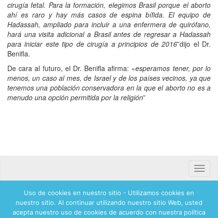
cirugía fetal. Para la formación, elegimos Brasil porque el aborto
ahí es raro y hay más casos de espina bífida. El equipo de
Hadassah, ampliado para incluir a una enfermera de quirófano,
hará una visita adicional a Brasil antes de regresar a Hadassah
para iniciar este tipo de cirugía a principios de 2016
”dijo el Dr.
Benifla.
De cara al futuro, el Dr. Benifla afirma: «
esperamos tener, por lo
menos, un caso al mes, de Israel y de los países vecinos, ya que
tenemos una población conservadora en la que el aborto no es a
menudo una opción permitida por la religión
”
Toggle
naviga
Uso de cookies en nuestro sitio - Utilizamos cookies en
Banca mifel 71250 Hadassah Mexico
nuestro sitio. Al continuar utilizando nuestro sitio Web, usted
acepta nuestro uso de cookies de acuerdo con nuestra política