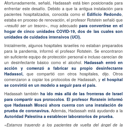
Afortunadamente, señaló, Hadassah está bien posicionada para
enfrentar este desafío. Debido a que la antigua instalación para
pacientes hospitalizados, conocida como el
Edificio Redondo
,
estaba en proceso de renovación, el profesor Rotstein señaló que
«resultó ser un tesoro
«, muy adecuado
para convertirse en el
hogar de cinco unidades COVID-19, dos de las cuales son
unidades de cuidados intensivos (UCI).
Inicialmente, algunos hospitales israelíes no estaban preparados
para la pandemia, informó el profesor Rotstein. Se encontraron
sin suficiente equipo de protección personal e incluso carecían de
un desinfectante básico como el alcohol.
Hadassah entró en
acción y comenzó a fabricar su propio desinfectante
Hadassol,
que compartió con otros hospitales, dijo. Otros
comenzaron a copiar los protocolos de Hadassah, y
el hospital
se convirtió en un modelo a seguir para el país.
Hadassah también
ha ido más allá de las fronteras de Israel
para compartir sus protocolos
.
El profesor Rotstein informó
que Hadassah Moscú ahora cuenta con una instalación de
prueba de coronavirus.
Además, Hadassah está ayudando a la
Autoridad Palestina a establecer laboratorios de prueba.
«
Estamos trayendo a los pacientes de vuelta del ángel de la