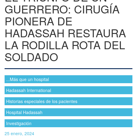
GUERRERO: CIRUGÍA
PIONERA DE
HADASSAH RESTAURA
LA RODILLA ROTA DEL
SOLDADO
...Más que un hospital
Hadassah International
Historias especiales de los pacientes
Hospital Hadassah
Investigación
25 enero, 2024