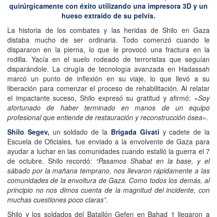
quirúrgicamente con éxito utilizando una impresora 3D y un
hueso extraído de su pelvis.
La historia de los combates y las heridas de Shilo en Gaza
distaba mucho de ser ordinaria. Todo comenzó cuando le
dispararon en la pierna, lo que le provocó una fractura en la
rodilla. Yacía en el suelo rodeado de terroristas que seguían
disparándole. La cirugía de tecnología avanzada en Hadassah
marcó un punto de inflexión en su viaje, lo que llevó a su
liberación para comenzar el proceso de rehabilitación. Al relatar
el impactante suceso, Shilo expresó su gratitud y afirmó:
«Soy
afortunado de haber terminado en manos de un equipo
profesional que entiende de restauración y reconstrucción ósea».
Shilo Segev,
un soldado de la
Brigada Givati
y cadete de la
Escuela de Oficiales, fue enviado a la envolvente de Gaza para
ayudar a luchar en las comunidades cuando estalló la guerra el 7
de octubre. Shilo recordó:
“Pasamos Shabat en la base, y el
sábado por la mañana temprano, nos llevaron rápidamente a las
comunidades de la envoltura de Gaza. Como todos los demás, al
principio no nos dimos cuenta de la magnitud del incidente, con
muchas cuestiones poco claras”.
Shilo y los soldados del Batallón Gefen en Bahad 1 llegaron a