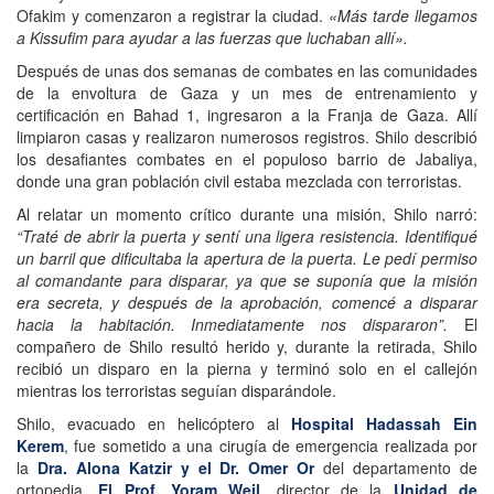
Ofakim y comenzaron a registrar la ciudad.
«Más tarde llegamos
a Kissufim para ayudar a las fuerzas que luchaban allí».
Después de unas dos semanas de combates en las comunidades
de la envoltura de Gaza y un mes de entrenamiento y
certificación en Bahad 1, ingresaron a la Franja de Gaza. Allí
limpiaron casas y realizaron numerosos registros. Shilo describió
los desafiantes combates en el populoso barrio de Jabaliya,
donde una gran población civil estaba mezclada con terroristas.
Al relatar un momento crítico durante una misión, Shilo narró:
“Traté de abrir la puerta y sentí una ligera resistencia. Identifiqué
un barril que dificultaba la apertura de la puerta. Le pedí permiso
al comandante para disparar, ya que se suponía que la misión
era secreta, y después de la aprobación, comencé a disparar
hacia la habitación. Inmediatamente nos dispararon”.
El
compañero de Shilo resultó herido y, durante la retirada, Shilo
recibió un disparo en la pierna y terminó solo en el callejón
mientras los terroristas seguían disparándole.
Shilo, evacuado en helicóptero al
Hospital Hadassah Ein
Kerem
, fue sometido a una cirugía de emergencia realizada por
la
Dra. Alona Katzir y el Dr. Omer Or
del departamento de
ortopedia.
El Prof. Yoram Weil,
director de la
Unidad de