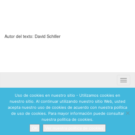
Autor del texto:
David Schiller
Toggle
naviga
Uso de cookies en nuestro sitio - Utilizamos cookies en
Banca mifel 71250 Hadassah Mexico
nuestro sitio. Al continuar utilizando nuestro sitio Web, usted
acepta nuestro uso de cookies de acuerdo con nuestra política
de uso de cookies. Para mayor información puede consultar
© 2026 Hadassah International, Ltd. Hadassah, the H logo, the Hadassah International
nuestra política de cookies.
logo, and Hadassah the Power of Women Who Do are registered trademarks of
Hadassah, The Women’s Zionist Organization of America, Inc.
OK
Ver nuestra política de cookies