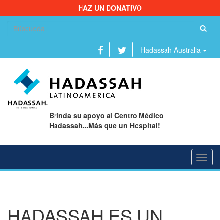
HAZ UN DONATIVO
Bu
Hadassah Australia
Brinda su apoyo al Centro Médico
Hadassah...Más que un Hospital!
Toggl
navig
HADASSAH ES UN