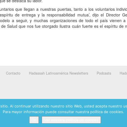
ue se destaca su labor.
tarios que llegan a nuestras puertas, tanto a los voluntarios indiv
píritu de entrega y la responsabilidad mutua’, dijo el Director 
delo a seguir, y muchas organizaciones de todo el país vienen a
de Salud que nos fue otorgado ilustra cuán fuerte es el espíritu de
Contacto
Hadassah Latinoamérica Newsletters
Podcasts
Hada
Banca mifel 7
sitio. Al continuar utilizando nuestro sitio Web, usted acepta nuestro 
Para mayor información puede consultar nuestra política de cookies.
dassah International logo, and Hadassah the Power of Women Who Do are registered trademar
OK
Ver nuestra política de cookies