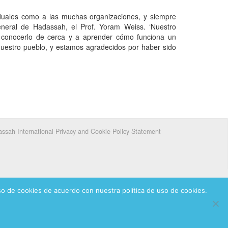
iduales como a las muchas organizaciones, y siempre
General de Hadassah, el Prof. Yoram Weiss. ‘Nuestro
 conocerlo de cerca y a aprender cómo funciona un
 nuestro pueblo, y estamos agradecidos por haber sido
ssah International Privacy and Cookie Policy Statement
1250 Hadassah Mexico
uso de cookies de acuerdo con nuestra política de uso de cookies.
ks of Hadassah, The Women’s Zionist Organization of America, Inc.