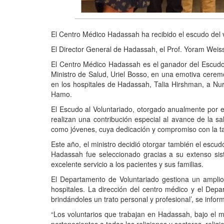
El Centro Médico Hadassah ha recibido el escudo del v
El Director General de Hadassah, el Prof. Yoram Weiss,
El Centro Médico Hadassah es el ganador del Escudo a
Ministro de Salud, Uriel Bosso, en una emotiva cerem
en los hospitales de Hadassah, Talia Hirshman, a Nu
Hamo.
El Escudo al Voluntariado, otorgado anualmente por el
realizan una contribución especial al avance de la sa
como jóvenes, cuya dedicación y compromiso con la t
Este año, el ministro decidió otorgar también el esc
Hadassah fue seleccionado gracias a su extenso sist
excelente servicio a los pacientes y sus familias.
El Departamento de Voluntariado gestiona un amplio 
hospitales. La dirección del centro médico y el Dep
brindándoles un trato personal y profesional’, se info
“Los voluntarios que trabajan en Hadassah, bajo el m