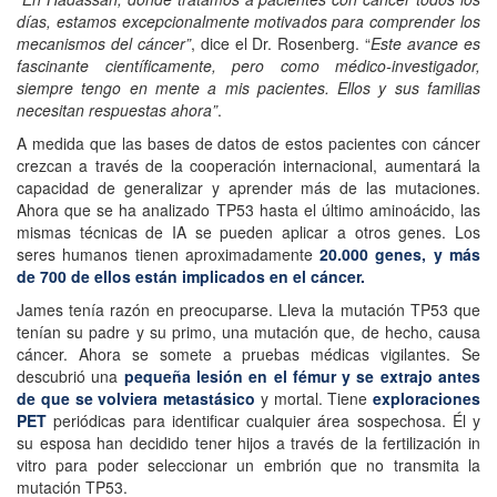
días, estamos excepcionalmente motivados para comprender los
mecanismos del cáncer”
, dice el Dr. Rosenberg. “
Este avance es
fascinante científicamente, pero como médico-investigador,
siempre tengo en mente a mis pacientes. Ellos y sus familias
necesitan respuestas ahora”
.
A medida que las bases de datos de estos pacientes con cáncer
crezcan a través de la cooperación internacional, aumentará la
capacidad de generalizar y aprender más de las mutaciones.
Ahora que se ha analizado TP53 hasta el último aminoácido, las
mismas técnicas de IA se pueden aplicar a otros genes. Los
seres humanos tienen aproximadamente
20.000 genes, y más
de 700 de ellos están implicados en el cáncer.
James tenía razón en preocuparse. Lleva la mutación TP53 que
tenían su padre y su primo, una mutación que, de hecho, causa
cáncer. Ahora se somete a pruebas médicas vigilantes. Se
descubrió una
pequeña lesión en el fémur y se extrajo antes
de que se volviera metastásico
y mortal. Tiene
exploraciones
PET
periódicas para identificar cualquier área sospechosa. Él y
su esposa han decidido tener hijos a través de la fertilización in
vitro para poder seleccionar un embrión que no transmita la
mutación TP53.