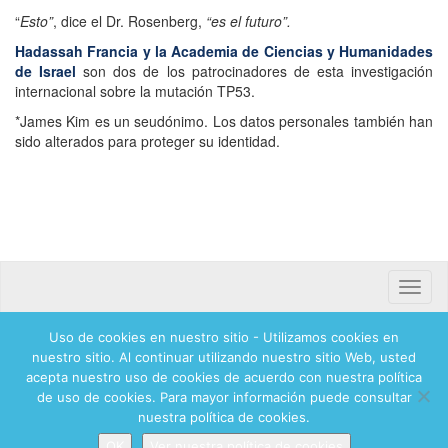
“
Esto”
, dice el Dr. Rosenberg,
“es el futuro”.
Hadassah Francia y la Academia de Ciencias y Humanidades
de Israel
son dos de los patrocinadores de esta investigación
internacional sobre la mutación TP53.
*James Kim es un seudónimo. Los datos personales también han
sido alterados para proteger su identidad.
Toggle
naviga
Uso de cookies en nuestro sitio - Utilizamos cookies en
Banca mifel 71250 Hadassah Mexico
nuestro sitio. Al continuar utilizando nuestro sitio Web, usted
acepta nuestro uso de cookies de acuerdo con nuestra política
de uso de cookies. Para mayor información puede consultar
© 2026 Hadassah International, Ltd. Hadassah, the H logo, the Hadassah International
nuestra política de cookies.
logo, and Hadassah the Power of Women Who Do are registered trademarks of
Hadassah, The Women’s Zionist Organization of America, Inc.
OK
Ver nuestra política de cookies