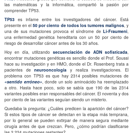
las matemáticas y la informática, compartió la pasión por
comprender TP53.
TP53
es infame entre los investigadores del cáncer. Está
presente en el
50 por ciento de todos los tumores malignos
, y
una de sus mutaciones provoca el síndrome de
Li-Fraumeni
,
una enfermedad genética hereditaria con un 50 por ciento de
riesgo de desarrollar cáncer antes de los 30 años.
Hoy en día, utilizando
secuenciación de ADN sofisticada
,
encontrar mutaciones genéticas es sencillo donde el Prof. Soussi
hace su investigación y en HMO, donde el Dr. Rosenberg trata a
pacientes de
neurooncología
y realiza investigaciones. El
problema con TP53 es que hay 2314 posibles mutaciones de
«sentido erróneo»
, donde un solo aminoácido ha reemplazado
a otro. Hasta hace poco, solo se sabía que 190 de las 2314
variantes posibles eran responsables del cáncer. El noventa y dos
por ciento de las variantes seguían siendo un misterio.
Quedaba la pregunta: ¿Cuáles predicen la aparición del cáncer?
Si estos tipos de cáncer se detectan en la etapa más temprana,
por lo general se pueden extirpar de manera segura mediante
cirugía antes de que crezcan. Pero, ¿cómo podrían clasificarse
las 2.224 mutaciones restantes?