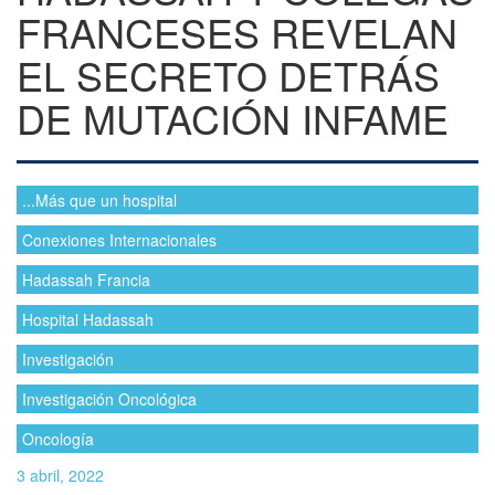
FRANCESES REVELAN
EL SECRETO DETRÁS
DE MUTACIÓN INFAME
...Más que un hospital
Conexiones Internacionales
Hadassah Francia
Hospital Hadassah
Investigación
Investigación Oncológica
Oncología
3 abril, 2022