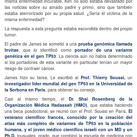
misma enfermedad incurable. Kim no solo estaba devastado por
las noticias sobre su amado padre y primo, sino que también
estaba aterrorizado por su propia salud. ¿Sería él víctima de la
misma enfermedad?
La respuesta a esta pregunta estaba escondida dentro del propio
tumor.
El padre de James se sometió a una
prueba genómica llamada
Invitae
, que lo identificó como
portador de una variante
genética en el gen TP53
. La ciencia aún no había determinado
si los portadores de esta variante en particular tenían un mayor
riesgo de contraer cáncer.
James hizo su tarea. Le escribió al
Prof. Thierry Soussi,
un
investigador líder mundial del gen TP53 en la Universidad de
la Sorbona en París
, para obtener su consejo.
Casi al mismo tiempo, el
Dr. Shai Rosenberg de la
Organización Médica Hadassah (HMO)
, que estaba haciendo
una beca posdoctoral, se reunió con el Prof. Soussi en París.
El
veterano científico francés, conocido por la creación del
atlas más completo de variantes de TP53 en la población
humana, y el joven médico científico israelí con un MD y un
Ph.D.
inusuales. grado, que combinó la escuela de medicina con