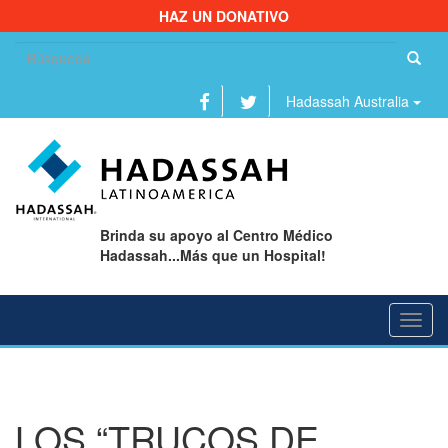
HAZ UN DONATIVO
Bu
Hadassah Australia
Brinda su apoyo al Centro Médico
Hadassah...Más que un Hospital!
Toggl
navig
LOS “TRUCOS DE