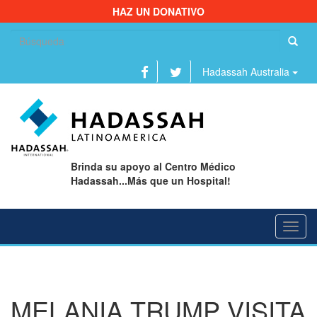
HAZ UN DONATIVO
Bu
Hadassah Australia
Brinda su apoyo al Centro Médico
Hadassah...Más que un Hospital!
Toggl
navig
MELANIA TRUMP VISITA