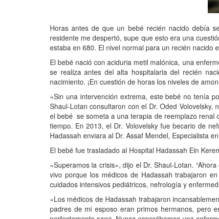
Horas antes de que un bebé recién nacido debía se
residente me despertó, supe que esto era una cuestió
estaba en 680. El nivel normal para un recién nacido e
El bebé nació con aciduria metil malónica, una enferm
se realiza antes del alta hospitalaria del recién 
nacimiento. ¡En cuestión de horas los niveles de amon
«Sin una intervención extrema, este bebé no tenía pos
Shaul-Lotan consultaron con el Dr. Oded Volovelsky, 
el bebé
se someta a una terapia de reemplazo renal c
tiempo. En 2013, el Dr. Volovelsky fue becario de nef
Hadassah enviara al Dr. Assaf Mendel, Especialista en
El bebé fue trasladado al Hospital Hadassah Ein Ker
«Superamos la crisis», dijo el Dr. Shaul-Lotan. “Ahora
vivo porque los médicos de Hadassah trabajaron en di
cuidados intensivos pediátricos, nefrología y enferme
«Los médicos de Hadassah trabajaron incansablemente
padres de mi esposo eran primos hermanos, pero es
perfectamente sana. Nunca esperábamos una enfermed