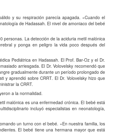
álido y su respiración parecía apagada. «Cuando el
onatología de Hadassah. El nivel de amoniaco del bebé
0 personas. La detección de la aciduria metil malónica
erebral y ponga en peligro la vida poco después del
édica Pediátrica en Hadassah. El Prof. Bar-Oz y el Dr.
demasiado arriesgada. El Dr. Volovelsky recomendó que
a sangre gradualmente durante un período prolongado de
nati y aprendió sobre CRRT. El Dr. Volovelsky hizo que
inistrar la CRRT.
eron a la normalidad.
 metil malónica es una enfermedad crónica. El bebé está
idisciplinario incluyó especialistas en neonatología,
mando un turno con el bebé. «En nuestra familia, los
ndientes. El bebé tiene una hermana mayor que está