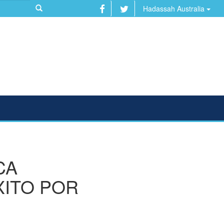
Hadassah Australia
CA
XITO POR