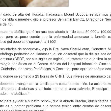
r dado de alta del Hospital Hadassah, Mount Scopus, estaba muy p
n de vida o muerte», dijo el profesor Benjamin Bar-Oz, Director de Ne
s de 40.
edad metabólica genética rara que afecta a 1 de cada 50,000 a 100,00
nacido, pero es poco común que la enfermedad amenace la función c
iaco del bebé se dispararon a 1100!
ibilidades de sobrevivir», dijo la Dra. Nava Shaul-Lotan, Genetista M
nefrólogo pediátrico de Hadassah, quien descartó que la diálisis sea 
ontinua (CRRT, por sus siglas en inglés), un tratamiento que filtra l
rología pediátrica en el Centro Médico del Hospital Infantil de Cincin
 Cuidados Intensivos Pediátricos, a Cincinnati para aprender cómo adm
em, donde se sometió a 25 horas de CRRT. Sus niveles de amoníaco cay
 debemos trabajar con la familia para cuidar a este niño. La aciduria
ferentes disciplinas y en todo momento para salvarlo. El equipo mult
dades metabólicas “.
 para ayudar a nuestro bebé», dijo la abuela Bracha, quien estaba to
te es el primer problema que hemos tenido entre cientos de desce
ad genética tan peligrosa”.