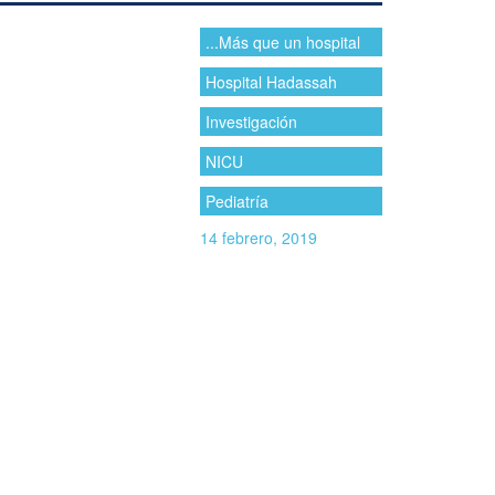
...Más que un hospital
Hospital Hadassah
Investigación
NICU
Pediatría
14 febrero, 2019